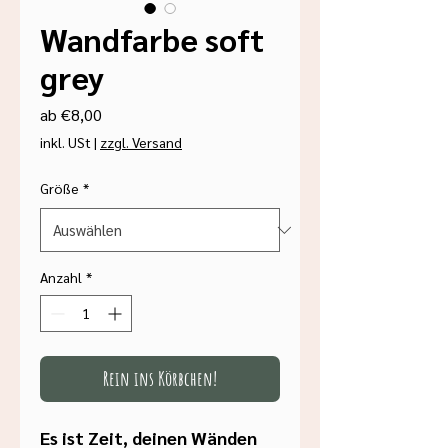
Wandfarbe soft
grey
Sale-
ab
€8,00
Preis
inkl. USt
|
zzgl. Versand
Größe
*
Anzahl
*
Rein ins Körbchen!
Es ist Zeit, deinen Wänden