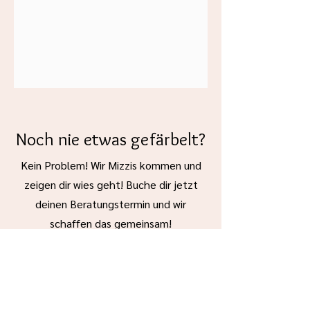
musst du vor dem
Deckkraft zu erzielen).
und kann sofort verwendet
Streichen entfernen.
Unsere 50ml Mustertöpfchen reichen
werden. Bei Bedarf kannst du mit 5%
für ca. 1 m2 bei einem Anstrich.
Wasser verdünnen, bei Verwendung
eines Farbsprühgeräts mit max. 15 %
Wasser.
Noch nie etwas gefärbelt?
Kein Problem! Wir Mizzis kommen und
zeigen dir wies geht! Buche dir jetzt
deinen Beratungstermin und wir
schaffen das gemeinsam!
Keine Lust, selbst zu
färbeln?
Kein Problem! Wir Mizzis kommen und