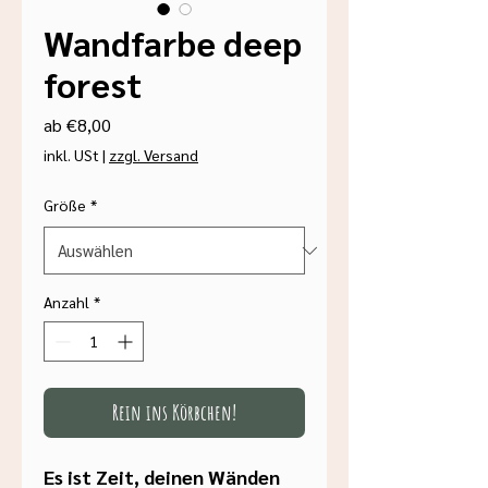
Wandfarbe deep
forest
Sale-
ab
€8,00
Preis
inkl. USt
|
zzgl. Versand
Größe
*
Anzahl
*
Rein ins Körbchen!
Es ist Zeit, deinen Wänden