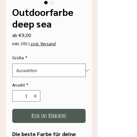
Outdoorfarbe
deep sea
Sale-
ab
€9,00
Preis
inkl. USt
|
zzgl. Versand
Größe
*
Anzahl
*
Rein ins Körbchen!
Die beste Farbe für deine