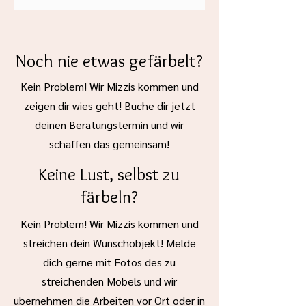
entsteht. Risse oder Unebenheiten
lassen sich vor dem Streichen
ausbessern. Eine passende
Grundierung in Kombination mit zwei
Noch nie etwas gefärbelt?
Schichten
Paint of Walinoon
Exterior Paint
sorgt für
Kein Problem! Wir Mizzis kommen und
langanhaltenden Schutz und ein
zeigen dir wies geht! Buche dir jetzt
gleichmäßiges Finish.
deinen Beratungstermin und wir
Bei
behandelten Oberflächen
wie
gewachstem, gebeiztem oder
schaffen das gemeinsam!
lackiertem Holz ist es notwendig, alte
Keine Lust, selbst zu
Beschichtungen vollständig zu
entfernen. Nach gründlichem
färbeln?
Abschleifen sollte die Fläche sauber,
trocken und tragfähig sein, damit der
Kein Problem! Wir Mizzis kommen und
neue Anstrich optimal haftet.
streichen dein Wunschobjekt! Melde
Auch auf
Metallflächen
überzeugt die
Exterior Paint – vorausgesetzt, die
dich gerne mit Fotos des zu
Vorbereitung stimmt. Unbehandeltes
streichenden Möbels und wir
Metall muss vor dem Streichen
übernehmen die Arbeiten vor Ort oder in
entfettet, entrostet und