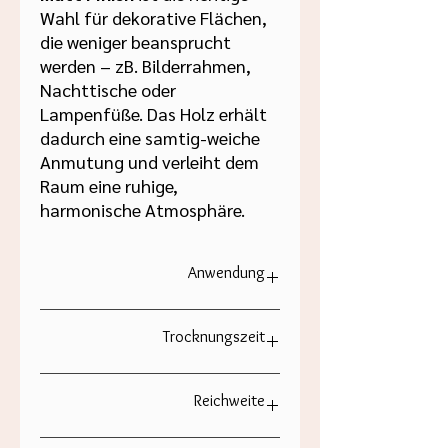
Wahl für dekorative Flächen,
die weniger beansprucht
werden – zB. Bilderrahmen,
Nachttische oder
Lampenfüße. Das Holz erhält
dadurch eine samtig-weiche
Anmutung und verleiht dem
Raum eine ruhige,
harmonische Atmosphäre.
Anwendung
Die
Möbelfarbe von Paint of
Trocknungszeit
Walinoon
lässt sich mühelos mit
Pinsel oder Rolle auftragen. Für ein
besonders gleichmäßiges Ergebnis
Bereits nach 1–2 Stunden ist die
Reichweite
und eine satte Farbtiefe empfehlen wir
Oberfläche trocken und nach etwa 4
zwei Schichten.
Stunden überstreichbar (für den 2.
Rühre die Farbe zu Beginn gut durch
Anstrich) – perfekt für alle, die zügig
250ml reichen für ca. 3-4m2, 750ml