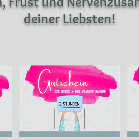

n, Frust und Nervenzus
deiner Liebsten!